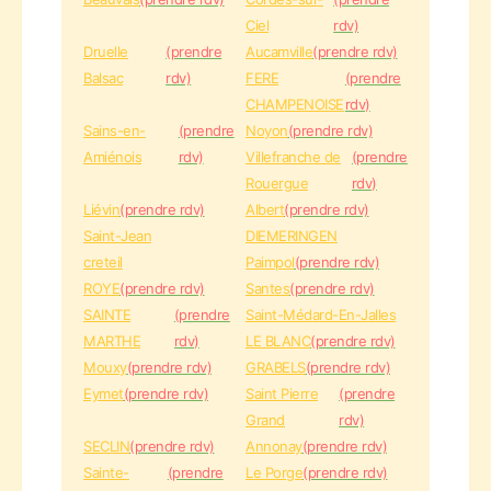
Ciel
rdv)
Druelle
(prendre
Aucamville
(prendre rdv)
Balsac
rdv)
FERE
(prendre
CHAMPENOISE
rdv)
Sains-en-
(prendre
Noyon
(prendre rdv)
Amiénois
rdv)
Villefranche de
(prendre
Rouergue
rdv)
Liévin
(prendre rdv)
Albert
(prendre rdv)
Saint-Jean
DIEMERINGEN
creteil
Paimpol
(prendre rdv)
ROYE
(prendre rdv)
Santes
(prendre rdv)
SAINTE
(prendre
Saint-Médard-En-Jalles
MARTHE
rdv)
LE BLANC
(prendre rdv)
Mouxy
(prendre rdv)
GRABELS
(prendre rdv)
Eymet
(prendre rdv)
Saint Pierre
(prendre
Grand
rdv)
SECLIN
(prendre rdv)
Annonay
(prendre rdv)
Sainte-
(prendre
Le Porge
(prendre rdv)