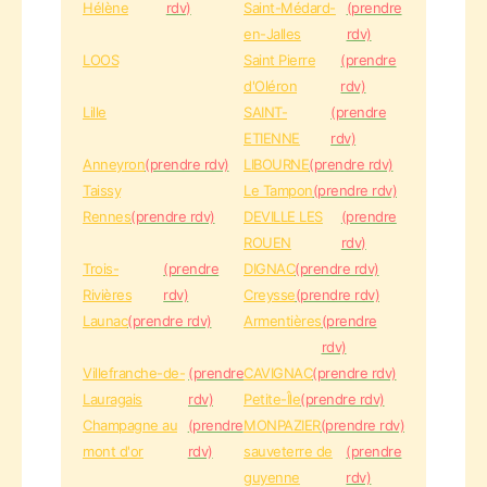
Hélène
rdv)
Saint-Médard-
(prendre
en-Jalles
rdv)
LOOS
Saint Pierre
(prendre
d'Oléron
rdv)
Lille
SAINT-
(prendre
ETIENNE
rdv)
Anneyron
(prendre rdv)
LIBOURNE
(prendre rdv)
Taissy
Le Tampon
(prendre rdv)
Rennes
(prendre rdv)
DEVILLE LES
(prendre
ROUEN
rdv)
Trois-
(prendre
DIGNAC
(prendre rdv)
Rivières
rdv)
Creysse
(prendre rdv)
Launac
(prendre rdv)
Armentières
(prendre
rdv)
Villefranche-de-
(prendre
CAVIGNAC
(prendre rdv)
Lauragais
rdv)
Petite-Île
(prendre rdv)
Champagne au
(prendre
MONPAZIER
(prendre rdv)
mont d'or
rdv)
sauveterre de
(prendre
guyenne
rdv)