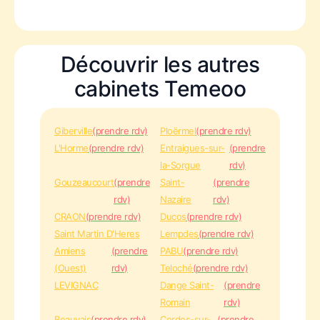
Découvrir les autres
cabinets Temeoo
Giberville
(prendre rdv)
Ploërmel
(prendre rdv)
L'Horme
(prendre rdv)
Entraigues-sur-
(prendre
la-Sorgue
rdv)
Gouzeaucourt
(prendre
Saint-
(prendre
rdv)
Nazaire
rdv)
CRAON
(prendre rdv)
Ducos
(prendre rdv)
Saint Martin D'Heres
Lempdes
(prendre rdv)
Amiens
(prendre
PABU
(prendre rdv)
(Ouest)
rdv)
Teloché
(prendre rdv)
LEVIGNAC
Dange Saint-
(prendre
Romain
rdv)
Beauvais
(prendre rdv)
Cordes-sur-
(prendre