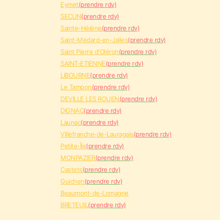
Eymet
(prendre rdv)
SECLIN
(prendre rdv)
Sainte-Hélène
(prendre rdv)
Saint-Médard-en-Jalles
(prendre rdv)
Saint Pierre d'Oléron
(prendre rdv)
SAINT-ETIENNE
(prendre rdv)
LIBOURNE
(prendre rdv)
Le Tampon
(prendre rdv)
DEVILLE LES ROUEN
(prendre rdv)
DIGNAC
(prendre rdv)
Launac
(prendre rdv)
Villefranche-de-Lauragais
(prendre rdv)
Petite-Île
(prendre rdv)
MONPAZIER
(prendre rdv)
Castets
(prendre rdv)
Guichen
(prendre rdv)
Beaumont-de-Lomagne
BRETEUIL
(prendre rdv)