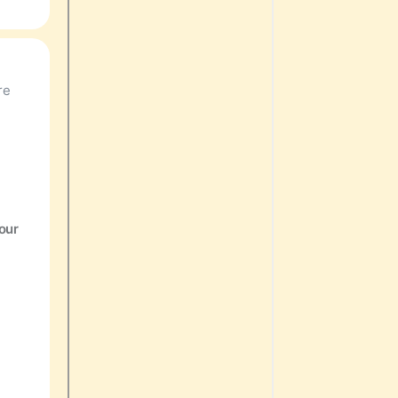
re
our