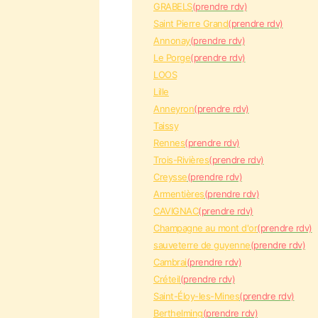
GRABELS
(prendre rdv)
Saint Pierre Grand
(prendre rdv)
Annonay
(prendre rdv)
Le Porge
(prendre rdv)
LOOS
Lille
Anneyron
(prendre rdv)
Taissy
Rennes
(prendre rdv)
Trois-Rivières
(prendre rdv)
Creysse
(prendre rdv)
Armentières
(prendre rdv)
CAVIGNAC
(prendre rdv)
Champagne au mont d'or
(prendre rdv)
sauveterre de guyenne
(prendre rdv)
Cambrai
(prendre rdv)
Créteil
(prendre rdv)
Saint-Éloy-les-Mines
(prendre rdv)
Berthelming
(prendre rdv)