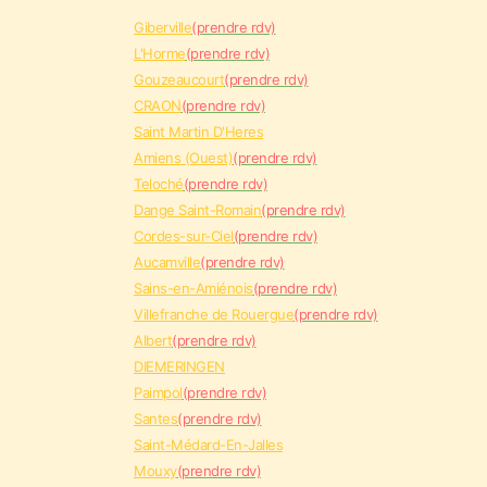
Giberville
(prendre rdv)
L'Horme
(prendre rdv)
Gouzeaucourt
(prendre rdv)
CRAON
(prendre rdv)
Saint Martin D'Heres
Amiens (Ouest)
(prendre rdv)
Teloché
(prendre rdv)
Dange Saint-Romain
(prendre rdv)
Cordes-sur-Ciel
(prendre rdv)
Aucamville
(prendre rdv)
Sains-en-Amiénois
(prendre rdv)
Villefranche de Rouergue
(prendre rdv)
Albert
(prendre rdv)
DIEMERINGEN
Paimpol
(prendre rdv)
Santes
(prendre rdv)
Saint-Médard-En-Jalles
Mouxy
(prendre rdv)