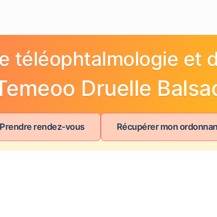
e téléophtalmologie et d
Temeoo Druelle Balsa
 Prendre rendez-vous
Récupérer mon ordonna