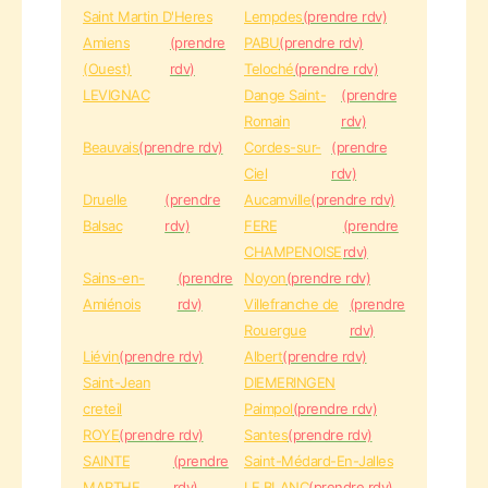
Saint Martin D'Heres
Lempdes
(prendre rdv)
Amiens
(prendre
PABU
(prendre rdv)
(Ouest)
rdv)
Teloché
(prendre rdv)
LEVIGNAC
Dange Saint-
(prendre
Romain
rdv)
Beauvais
(prendre rdv)
Cordes-sur-
(prendre
Ciel
rdv)
Druelle
(prendre
Aucamville
(prendre rdv)
Balsac
rdv)
FERE
(prendre
CHAMPENOISE
rdv)
Sains-en-
(prendre
Noyon
(prendre rdv)
Amiénois
rdv)
Villefranche de
(prendre
Rouergue
rdv)
Liévin
(prendre rdv)
Albert
(prendre rdv)
Saint-Jean
DIEMERINGEN
creteil
Paimpol
(prendre rdv)
ROYE
(prendre rdv)
Santes
(prendre rdv)
SAINTE
(prendre
Saint-Médard-En-Jalles
MARTHE
rdv)
LE BLANC
(prendre rdv)