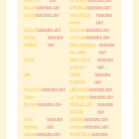
Mouxy
(prendre rdv)
GRABELS
(prendre rdv)
Eymet
(prendre rdv)
Saint Pierre
(prendre
Grand
rdv)
SECLIN
(prendre rdv)
Annonay
(prendre rdv)
Sainte-
(prendre
Le Porge
(prendre rdv)
Hélène
rdv)
Saint-Médard-
(prendre
en-Jalles
rdv)
LOOS
Saint Pierre
(prendre
d'Oléron
rdv)
Lille
SAINT-
(prendre
ETIENNE
rdv)
Anneyron
(prendre rdv)
LIBOURNE
(prendre rdv)
Taissy
Le Tampon
(prendre rdv)
Rennes
(prendre rdv)
DEVILLE LES
(prendre
ROUEN
rdv)
Trois-
(prendre
DIGNAC
(prendre rdv)
Rivières
rdv)
Creysse
(prendre rdv)
Launac
(prendre rdv)
Armentières
(prendre