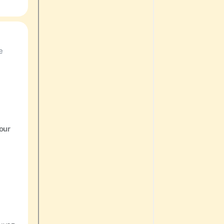
e
our