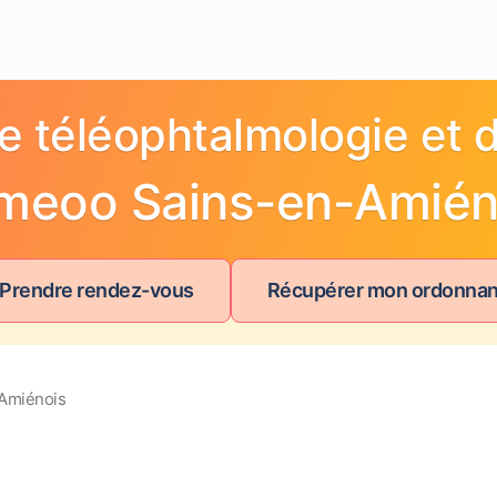
e téléophtalmologie et d
meoo Sains-en-Amién
 Prendre rendez-vous
Récupérer mon ordonna
-Amiénois