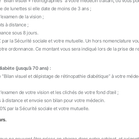
n visuel + rétinographies” à votre médecin traitant, ou vous p
de lunettes si elle date de moins de 3 ans ;
examen de la vision ;
 à distance ;
nce sous 8 jours.
par la Sécurité sociale et votre mutuelle. Un hors nomenclature vo
tre ordonnance. Ce montant vous sera indiqué lors de la prise de 
iabète (jusqu’à 70 ans) :
n visuel et dépistage de rétinopathie diabétique” à votre méde
amen de votre vision et les clichés de votre fond d’œil ;
 distance et envoie son bilan pour votre médecin.
 par la Sécurité sociale et votre mutuelle.
rs.
que ne peuvent être prises en charge dans notre cabinet, et exigent