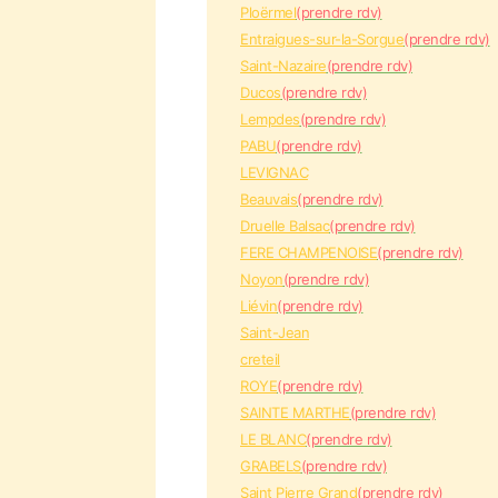
Ploërmel
(prendre rdv)
Entraigues-sur-la-Sorgue
(prendre rdv)
Saint-Nazaire
(prendre rdv)
Ducos
(prendre rdv)
Lempdes
(prendre rdv)
PABU
(prendre rdv)
LEVIGNAC
Beauvais
(prendre rdv)
Druelle Balsac
(prendre rdv)
FERE CHAMPENOISE
(prendre rdv)
Noyon
(prendre rdv)
Liévin
(prendre rdv)
Saint-Jean
creteil
ROYE
(prendre rdv)
SAINTE MARTHE
(prendre rdv)
LE BLANC
(prendre rdv)
GRABELS
(prendre rdv)
Saint Pierre Grand
(prendre rdv)