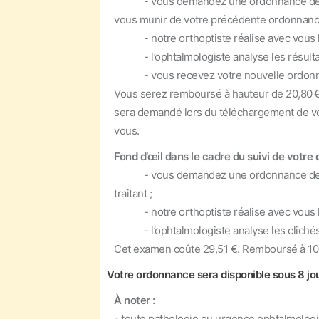
- vous demandez une ordonnance de “Bila
vous munir de votre précédente ordonnance 
- notre orthoptiste réalise avec vous l’
- l’ophtalmologiste analyse les résultats
- vous recevez votre nouvelle ordonna
Vous serez remboursé à hauteur de 20,80 € 
sera demandé lors du téléchargement de vo
vous.
Fond d’œil dans le cadre du suivi de votre d
- vous demandez une ordonnance de “Bila
traitant ;
- notre orthoptiste réalise avec vous l'ex
- l’ophtalmologiste analyse les clichés à
Cet examen coûte 29,51 €. Remboursé à 100%
Votre ordonnance sera disponible sous 8 jou
À noter :
- toute pathologie ou urgence ophtalmologi