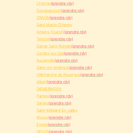
L'Horme
(prendre rdv)
Gouzeaucourt
(prendre rdv)
CRAON
(prendre rdv)
Saint Martin D'Heres
Amiens (Ouest)
(prendre rdv)
Teloché
(prendre rdv)
Dange Saint-Romain
(prendre rdv)
Cordes-sur-Ciel
(prendre rdv)
Aucamville
(prendre rdv)
Sains-en-Amiénois
(prendre rdv)
Villefranche de Rouergue
(prendre rdv)
Albert
(prendre rdv)
DIEMERINGEN
Paimpol
(prendre rdv)
Santes
(prendre rdv)
Saint-Médard-En-Jalles
Mouxy
(prendre rdv)
Eymet
(prendre rdv)
SECLIN
(prendre rdv)