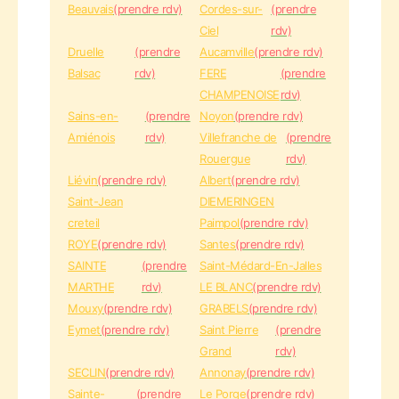
Beauvais
(prendre rdv)
Cordes-sur-
(prendre
Ciel
rdv)
Druelle
(prendre
Aucamville
(prendre rdv)
Balsac
rdv)
FERE
(prendre
CHAMPENOISE
rdv)
Sains-en-
(prendre
Noyon
(prendre rdv)
Amiénois
rdv)
Villefranche de
(prendre
Rouergue
rdv)
Liévin
(prendre rdv)
Albert
(prendre rdv)
Saint-Jean
DIEMERINGEN
creteil
Paimpol
(prendre rdv)
ROYE
(prendre rdv)
Santes
(prendre rdv)
SAINTE
(prendre
Saint-Médard-En-Jalles
MARTHE
rdv)
LE BLANC
(prendre rdv)
Mouxy
(prendre rdv)
GRABELS
(prendre rdv)
Eymet
(prendre rdv)
Saint Pierre
(prendre
Grand
rdv)
SECLIN
(prendre rdv)
Annonay
(prendre rdv)
Sainte-
(prendre
Le Porge
(prendre rdv)