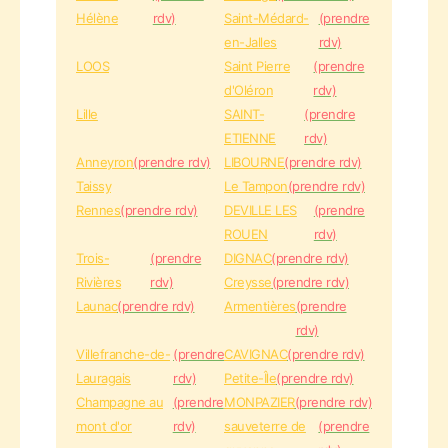
Hélène
rdv)
Saint-Médard-
(prendre
en-Jalles
rdv)
LOOS
Saint Pierre
(prendre
d'Oléron
rdv)
Lille
SAINT-
(prendre
ETIENNE
rdv)
Anneyron
(prendre rdv)
LIBOURNE
(prendre rdv)
Taissy
Le Tampon
(prendre rdv)
Rennes
(prendre rdv)
DEVILLE LES
(prendre
ROUEN
rdv)
Trois-
(prendre
DIGNAC
(prendre rdv)
Rivières
rdv)
Creysse
(prendre rdv)
Launac
(prendre rdv)
Armentières
(prendre
rdv)
Villefranche-de-
(prendre
CAVIGNAC
(prendre rdv)
Lauragais
rdv)
Petite-Île
(prendre rdv)
Champagne au
(prendre
MONPAZIER
(prendre rdv)
mont d'or
rdv)
sauveterre de
(prendre