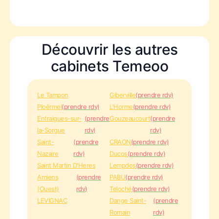
Découvrir les autres
cabinets Temeoo
Le Tampon
Giberville
(prendre rdv)
Ploërmel
(prendre rdv)
L'Horme
(prendre rdv)
Entraigues-sur-
(prendre
Gouzeaucourt
(prendre
la-Sorgue
rdv)
rdv)
Saint-
(prendre
CRAON
(prendre rdv)
Nazaire
rdv)
Ducos
(prendre rdv)
Saint Martin D'Heres
Lempdes
(prendre rdv)
Amiens
(prendre
PABU
(prendre rdv)
(Ouest)
rdv)
Teloché
(prendre rdv)
LEVIGNAC
Dange Saint-
(prendre
Romain
rdv)