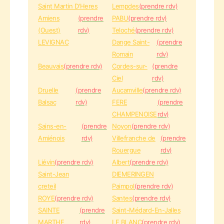
Saint Martin D'Heres
Lempdes
(prendre rdv)
Amiens
(prendre
PABU
(prendre rdv)
(Ouest)
rdv)
Teloché
(prendre rdv)
LEVIGNAC
Dange Saint-
(prendre
Romain
rdv)
Beauvais
(prendre rdv)
Cordes-sur-
(prendre
Ciel
rdv)
Druelle
(prendre
Aucamville
(prendre rdv)
Balsac
rdv)
FERE
(prendre
CHAMPENOISE
rdv)
Sains-en-
(prendre
Noyon
(prendre rdv)
Amiénois
rdv)
Villefranche de
(prendre
Rouergue
rdv)
Liévin
(prendre rdv)
Albert
(prendre rdv)
Saint-Jean
DIEMERINGEN
creteil
Paimpol
(prendre rdv)
ROYE
(prendre rdv)
Santes
(prendre rdv)
SAINTE
(prendre
Saint-Médard-En-Jalles
MARTHE
rdv)
LE BLANC
(prendre rdv)