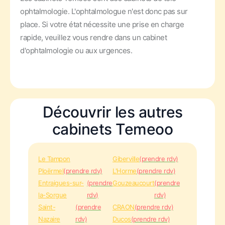
ophtalmologie. L'ophtalmologue n'est donc pas sur
place. Si votre état nécessite une prise en charge
rapide, veuillez vous rendre dans un cabinet
d'ophtalmologie ou aux urgences.
Découvrir les autres
cabinets Temeoo
Le Tampon
Giberville
(prendre rdv)
Ploërmel
(prendre rdv)
L'Horme
(prendre rdv)
Entraigues-sur-
(prendre
Gouzeaucourt
(prendre
la-Sorgue
rdv)
rdv)
Saint-
(prendre
CRAON
(prendre rdv)
Nazaire
rdv)
Ducos
(prendre rdv)