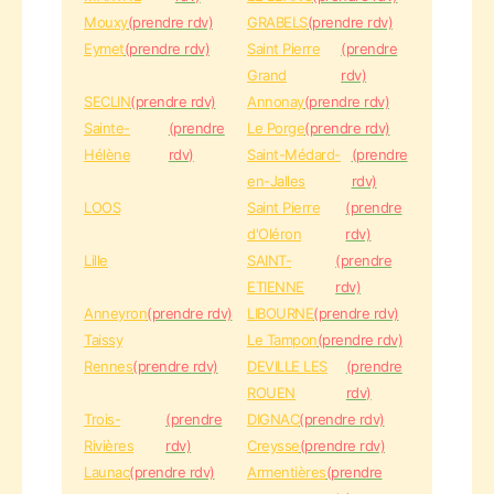
Mouxy
(prendre rdv)
GRABELS
(prendre rdv)
Eymet
(prendre rdv)
Saint Pierre
(prendre
Grand
rdv)
SECLIN
(prendre rdv)
Annonay
(prendre rdv)
Sainte-
(prendre
Le Porge
(prendre rdv)
Hélène
rdv)
Saint-Médard-
(prendre
en-Jalles
rdv)
LOOS
Saint Pierre
(prendre
d'Oléron
rdv)
Lille
SAINT-
(prendre
ETIENNE
rdv)
Anneyron
(prendre rdv)
LIBOURNE
(prendre rdv)
Taissy
Le Tampon
(prendre rdv)
Rennes
(prendre rdv)
DEVILLE LES
(prendre
ROUEN
rdv)
Trois-
(prendre
DIGNAC
(prendre rdv)
Rivières
rdv)
Creysse
(prendre rdv)
Launac
(prendre rdv)
Armentières
(prendre