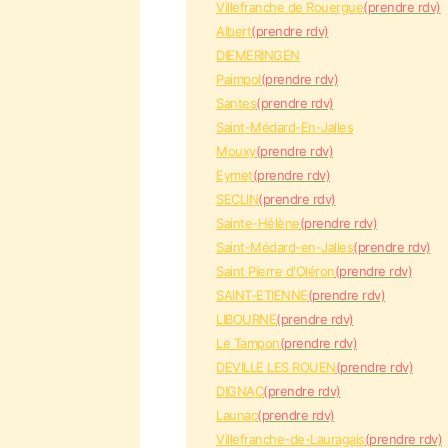
Villefranche de Rouergue
(prendre rdv)
Albert
(prendre rdv)
DIEMERINGEN
Paimpol
(prendre rdv)
Santes
(prendre rdv)
Saint-Médard-En-Jalles
Mouxy
(prendre rdv)
Eymet
(prendre rdv)
SECLIN
(prendre rdv)
Sainte-Hélène
(prendre rdv)
Saint-Médard-en-Jalles
(prendre rdv)
Saint Pierre d'Oléron
(prendre rdv)
SAINT-ETIENNE
(prendre rdv)
LIBOURNE
(prendre rdv)
Le Tampon
(prendre rdv)
DEVILLE LES ROUEN
(prendre rdv)
DIGNAC
(prendre rdv)
Launac
(prendre rdv)
Villefranche-de-Lauragais
(prendre rdv)