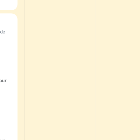
 de
our