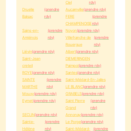
Ciel
rdv)
Druelle
(prendre
Aucamville
(prendre rdv)
Balsac
rdv)
FERE
(prendre
CHAMPENOISE
rdv)
Sains-en-
(prendre
Noyon
(prendre rdv)
Amiénois
rdv)
Villefranche de
(prendre
Rouergue
rdv)
Liévin
(prendre rdv)
Albert
(prendre rdv)
Saint-Jean
DIEMERINGEN
creteil
Paimpol
(prendre rdv)
ROYE
(prendre rdv)
Santes
(prendre rdv)
SAINTE
(prendre
Saint-Médard-En-Jalles
MARTHE
rdv)
LE BLANC
(prendre rdv)
Mouxy
(prendre rdv)
GRABELS
(prendre rdv)
Eymet
(prendre rdv)
Saint Pierre
(prendre
Grand
rdv)
SECLIN
(prendre rdv)
Annonay
(prendre rdv)
Sainte-
(prendre
Le Porge
(prendre rdv)
Hélène
rdv)
Saint-Médard-
(prendre