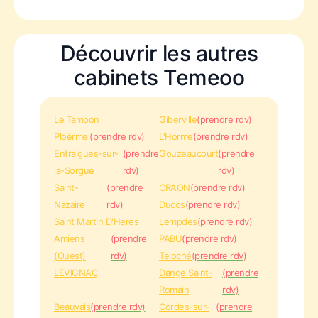
Découvrir les autres
cabinets Temeoo
Le Tampon
Giberville
(prendre rdv)
Ploërmel
(prendre rdv)
L'Horme
(prendre rdv)
Entraigues-sur-
(prendre
Gouzeaucourt
(prendre
la-Sorgue
rdv)
rdv)
Saint-
(prendre
CRAON
(prendre rdv)
Nazaire
rdv)
Ducos
(prendre rdv)
Saint Martin D'Heres
Lempdes
(prendre rdv)
Amiens
(prendre
PABU
(prendre rdv)
(Ouest)
rdv)
Teloché
(prendre rdv)
LEVIGNAC
Dange Saint-
(prendre
Romain
rdv)
Beauvais
(prendre rdv)
Cordes-sur-
(prendre