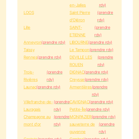
en-Jalles
rdv)
LOOS
Saint Pierre
(prendre
d'Oléron
rdv)
Lille
SAINT-
(prendre
ETIENNE
rdv)
Anneyron
(prendre rdv)
LIBOURNE
(prendre rdv)
Taissy
Le Tampon
(prendre rdv)
Rennes
(prendre rdv)
DEVILLE LES
(prendre
ROUEN
rdv)
Trois-
(prendre
DIGNAC
(prendre rdv)
Rivières
rdv)
Creysse
(prendre rdv)
Launac
(prendre rdv)
Armentières
(prendre
rdv)
Villefranche-de-
(prendre
CAVIGNAC
(prendre rdv)
Lauragais
rdv)
Petite-Île
(prendre rdv)
Champagne au
(prendre
MONPAZIER
(prendre rdv)
mont d'or
rdv)
sauveterre de
(prendre
guyenne
rdv)