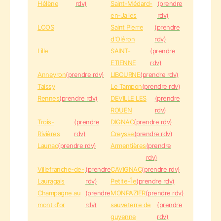
Hélène
rdv)
Saint-Médard-
(prendre
en-Jalles
rdv)
LOOS
Saint Pierre
(prendre
d'Oléron
rdv)
Lille
SAINT-
(prendre
ETIENNE
rdv)
Anneyron
(prendre rdv)
LIBOURNE
(prendre rdv)
Taissy
Le Tampon
(prendre rdv)
Rennes
(prendre rdv)
DEVILLE LES
(prendre
ROUEN
rdv)
Trois-
(prendre
DIGNAC
(prendre rdv)
Rivières
rdv)
Creysse
(prendre rdv)
Launac
(prendre rdv)
Armentières
(prendre
rdv)
Villefranche-de-
(prendre
CAVIGNAC
(prendre rdv)
Lauragais
rdv)
Petite-Île
(prendre rdv)
Champagne au
(prendre
MONPAZIER
(prendre rdv)
mont d'or
rdv)
sauveterre de
(prendre
guyenne
rdv)