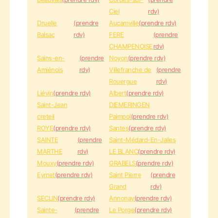
Ciel
rdv)
Druelle
(prendre
Aucamville
(prendre rdv)
Balsac
rdv)
FERE
(prendre
CHAMPENOISE
rdv)
Sains-en-
(prendre
Noyon
(prendre rdv)
Amiénois
rdv)
Villefranche de
(prendre
Rouergue
rdv)
Liévin
(prendre rdv)
Albert
(prendre rdv)
Saint-Jean
DIEMERINGEN
creteil
Paimpol
(prendre rdv)
ROYE
(prendre rdv)
Santes
(prendre rdv)
SAINTE
(prendre
Saint-Médard-En-Jalles
MARTHE
rdv)
LE BLANC
(prendre rdv)
Mouxy
(prendre rdv)
GRABELS
(prendre rdv)
Eymet
(prendre rdv)
Saint Pierre
(prendre
Grand
rdv)
SECLIN
(prendre rdv)
Annonay
(prendre rdv)
Sainte-
(prendre
Le Porge
(prendre rdv)