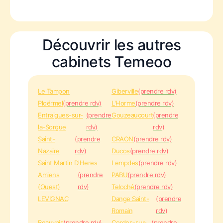
Découvrir les autres
cabinets Temeoo
Le Tampon
Giberville
(prendre rdv)
Ploërmel
(prendre rdv)
L'Horme
(prendre rdv)
Entraigues-sur-
(prendre
Gouzeaucourt
(prendre
la-Sorgue
rdv)
rdv)
Saint-
(prendre
CRAON
(prendre rdv)
Nazaire
rdv)
Ducos
(prendre rdv)
Saint Martin D'Heres
Lempdes
(prendre rdv)
Amiens
(prendre
PABU
(prendre rdv)
(Ouest)
rdv)
Teloché
(prendre rdv)
LEVIGNAC
Dange Saint-
(prendre
Romain
rdv)
Beauvais
(prendre rdv)
Cordes-sur-
(prendre