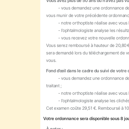
Vous avez plus de 50 ans ou n'avez pas vu
- vous demandez une ordonnance de “Bila
vous munir de votre précédente ordonnance 
- notre orthoptiste réalise avec vous l’
- l’ophtalmologiste analyse les résultats
- vous recevez votre nouvelle ordonna
Vous serez remboursé à hauteur de 20,80 € 
sera demandé lors du téléchargement de vo
vous.
Fond d’œil dans le cadre du suivi de votre d
- vous demandez une ordonnance de “Bila
traitant ;
- notre orthoptiste réalise avec vous l'ex
- l’ophtalmologiste analyse les clichés à
Cet examen coûte 29,51 €. Remboursé à 100%
Votre ordonnance sera disponible sous 8 jou
À noter :