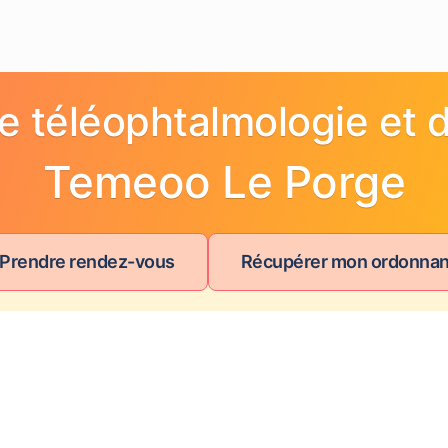
e téléophtalmologie et d
Temeoo Le Porge
 Prendre rendez-vous
Récupérer mon ordonna