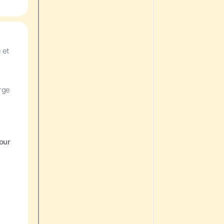
 et
arge
our