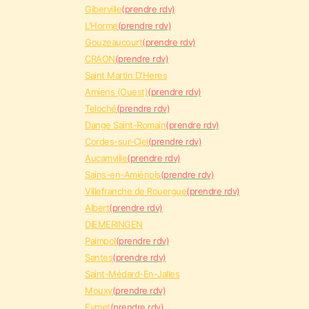
Giberville
(prendre rdv)
L'Horme
(prendre rdv)
Gouzeaucourt
(prendre rdv)
CRAON
(prendre rdv)
Saint Martin D'Heres
Amiens (Ouest)
(prendre rdv)
Teloché
(prendre rdv)
Dange Saint-Romain
(prendre rdv)
Cordes-sur-Ciel
(prendre rdv)
Aucamville
(prendre rdv)
Sains-en-Amiénois
(prendre rdv)
Villefranche de Rouergue
(prendre rdv)
Albert
(prendre rdv)
DIEMERINGEN
Paimpol
(prendre rdv)
Santes
(prendre rdv)
Saint-Médard-En-Jalles
Mouxy
(prendre rdv)
Eymet
(prendre rdv)