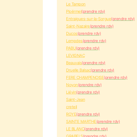
Le Tampon
Ploërmel
(prendre rdv)
Entraigues-sur-la-Sorgue
(prendre rdv)
Saint-Nazaire
(prendre rdv)
Ducos
(prendre rdv)
Lempdes
(prendre rdv)
PABU
(prendre rdv)
LEVIGNAC
Beauvais
(prendre rdv)
Druelle Balsac
(prendre rdv)
FERE CHAMPENOISE
(prendre rdv)
Noyon
(prendre rdv)
Liévin
(prendre rdv)
Saint-Jean
creteil
ROYE
(prendre rdv)
SAINTE MARTHE
(prendre rdv)
LE BLANC
(prendre rdv)
GRABELS
(prendre rdv)