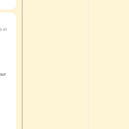
e et
our