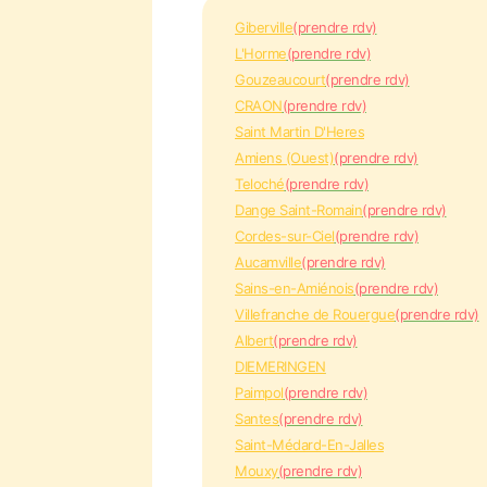
Giberville
(prendre rdv)
L'Horme
(prendre rdv)
Gouzeaucourt
(prendre rdv)
CRAON
(prendre rdv)
Saint Martin D'Heres
Amiens (Ouest)
(prendre rdv)
Teloché
(prendre rdv)
Dange Saint-Romain
(prendre rdv)
Cordes-sur-Ciel
(prendre rdv)
Aucamville
(prendre rdv)
Sains-en-Amiénois
(prendre rdv)
Villefranche de Rouergue
(prendre rdv)
Albert
(prendre rdv)
DIEMERINGEN
Paimpol
(prendre rdv)
Santes
(prendre rdv)
Saint-Médard-En-Jalles
Mouxy
(prendre rdv)