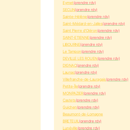
Eymet
(prendre rdv)
SECLIN
(prendre rdv)
Sainte-Hélène
(prendre rdv)
Saint-Médard-en-Jalles
(prendre rdv)
Saint Pierre d'Oléron
(prendre rdv)
SAINT-ETIENNE
(prendre rdv)
LIBOURNE
(prendre rdv)
Le Tampon
(prendre rdv)
DEVILLE LES ROUEN
(prendre rdv)
DIGNAC
(prendre rdv)
Launac
(prendre rdv)
Villefranche-de-Lauragais
(prendre rdv)
Petite-Île
(prendre rdv)
MONPAZIER
(prendre rdv)
Castets
(prendre rdv)
Guichen
(prendre rdv)
Beaumont-de-Lomagne
BRETEUIL
(prendre rdv)
Lunéville
(prendre rdv)