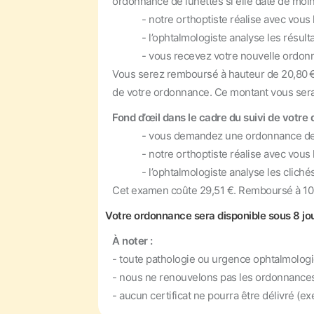
ordonnance de lunettes si elle date de moin
- notre orthoptiste réalise avec vous l’
- l’ophtalmologiste analyse les résultats
- vous recevez votre nouvelle ordonna
Vous serez remboursé à hauteur de 20,80 €
de votre ordonnance. Ce montant vous sera 
Fond d’œil dans le cadre du suivi de votre d
- vous demandez une ordonnance de “Bilan
- notre orthoptiste réalise avec vous l'ex
- l’ophtalmologiste analyse les clichés à
Cet examen coûte 29,51 €. Remboursé à 100%
Votre ordonnance sera disponible sous 8 jou
À noter :
- toute pathologie ou urgence ophtalmologiq
- nous ne renouvelons pas les ordonnances d
- aucun certificat ne pourra être délivré (e