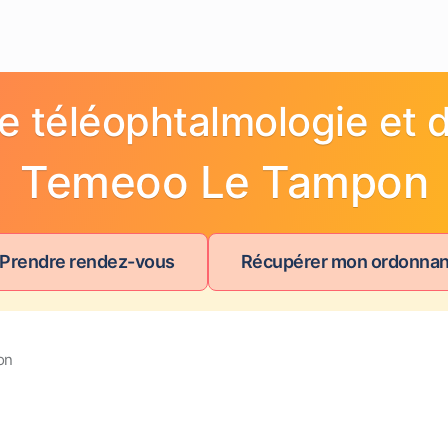
e téléophtalmologie et d
Temeoo Le Tampon
 Prendre rendez-vous
Récupérer mon ordonna
on