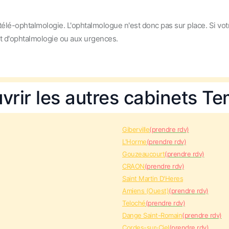
élé-ophtalmologie. L'ophtalmologue n'est donc pas sur place. Si vot
et d'ophtalmologie ou aux urgences.
vrir les autres cabinets T
Giberville
(prendre rdv)
L'Horme
(prendre rdv)
Gouzeaucourt
(prendre rdv)
CRAON
(prendre rdv)
Saint Martin D'Heres
Amiens (Ouest)
(prendre rdv)
Teloché
(prendre rdv)
Dange Saint-Romain
(prendre rdv)
Cordes-sur-Ciel
(prendre rdv)