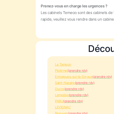
Prenez-vous en charge les urgences ?
Les cabinets Temeoo sont des cabinets de t
rapide, veuillez vous rendre dans un cabin
Décou
Le Tampon
Ploërmel
(prendre rdv)
Entraigues-sur-la-Sorgue
(prendre rdv)
Saint-Nazaire
(prendre rdv)
Ducos
(prendre rdv)
Lempdes
(prendre rdv)
PABU
(prendre rdv)
LEVIGNAC
Beauvais
(prendre rdv)