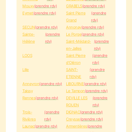
Mouxy
(prendre rdv)
GRABELS
(prendre rdv)
Eymet
(prendre rdv)
Saint Pierre
(prendre
Grand
rdv)
SECLIN
(prendre rdv)
Annonay
(prendre rdv)
Sainte-
(prendre
Le Porge
(prendre rdv)
Hélène
rdv)
Saint-Médard-
(prendre
en-Jalles
rdv)
LOOS
Saint Pierre
(prendre
d'Oléron
rdv)
Lille
SAINT-
(prendre
ETIENNE
rdv)
Anneyron
(prendre rdv)
LIBOURNE
(prendre rdv)
Taissy
Le Tampon
(prendre rdv)
Rennes
(prendre rdv)
DEVILLE LES
(prendre
ROUEN
rdv)
Trois-
(prendre
DIGNAC
(prendre rdv)
Rivières
rdv)
Creysse
(prendre rdv)
Launac
(prendre rdv)
Armentières
(prendre