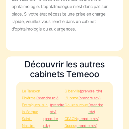
ophtalmologie. L'ophtalmologue n'est donc pas sur
place. Si votre état nécessite une prise en charge
rapide, veuillez vous rendre dans un cabinet
d'ophtalmologie ou aux urgences.
Découvrir les autres
cabinets Temeoo
Le Tampon
Giberville
(prendre rdv)
Ploërmel
(prendre rdv)
L'Horme
(prendre rdv)
Entraigues-sur-
(prendre
Gouzeaucourt
(prendre
la-Sorgue
rdv)
rdv)
Saint-
(prendre
CRAON
(prendre rdv)
Nazaire
rdv)
Ducos
(prendre rdv)