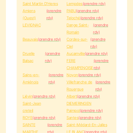
Saint Martin D'Heres
Lempdes
(prendre rdv)
Amiens
(prendre
PABU
(prendre rdv)
(Ouest)
rdv)
Teloché
(prendre rdv)
LEVIGNAC
Dange Saint-
(prendre
Romain
rdv)
Beauvais
(prendre rdv)
Cordes-sur-
(prendre
Ciel
rdv)
Druelle
(prendre
Aucamville
(prendre rdv)
Balsac
rdv)
FERE
(prendre
CHAMPENOISE
rdv)
Sains-en-
(prendre
Noyon
(prendre rdv)
Amiénois
rdv)
Villefranche de
(prendre
Rouergue
rdv)
Liévin
(prendre rdv)
Albert
(prendre rdv)
Saint-Jean
DIEMERINGEN
creteil
Paimpol
(prendre rdv)
ROYE
(prendre rdv)
Santes
(prendre rdv)
SAINTE
(prendre
Saint-Médard-En-Jalles
MARTHE
rdv)
LE BLANC
(prendre rdv)