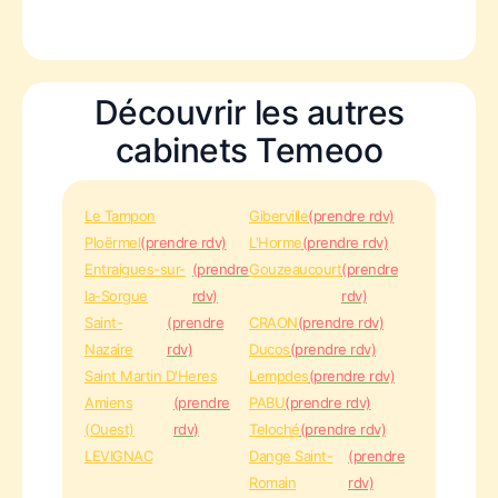
Découvrir les autres
cabinets Temeoo
Le Tampon
Giberville
(prendre rdv)
Ploërmel
(prendre rdv)
L'Horme
(prendre rdv)
Entraigues-sur-
(prendre
Gouzeaucourt
(prendre
la-Sorgue
rdv)
rdv)
Saint-
(prendre
CRAON
(prendre rdv)
Nazaire
rdv)
Ducos
(prendre rdv)
Saint Martin D'Heres
Lempdes
(prendre rdv)
Amiens
(prendre
PABU
(prendre rdv)
(Ouest)
rdv)
Teloché
(prendre rdv)
LEVIGNAC
Dange Saint-
(prendre
Romain
rdv)