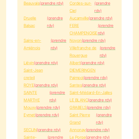
Beauvais
(prendre rdv)
Cordes-sur-
(prendre
Ciel
rdv)
Druelle
(prendre
Aucamville
(prendre rdv)
Balsac
rdv)
FERE
(prendre
CHAMPENOISE
rdv)
Sains-en-
(prendre
Noyon
(prendre rdv)
Amiénois
rdv)
Villefranche de
(prendre
Rouergue
rdv)
Liévin
(prendre rdv)
Albert
(prendre rdv)
Saint-Jean
DIEMERINGEN
creteil
Paimpol
(prendre rdv)
ROYE
(prendre rdv)
Santes
(prendre rdv)
SAINTE
(prendre
Saint-Médard-En-Jalles
MARTHE
rdv)
LE BLANC
(prendre rdv)
Mouxy
(prendre rdv)
GRABELS
(prendre rdv)
Eymet
(prendre rdv)
Saint Pierre
(prendre
Grand
rdv)
SECLIN
(prendre rdv)
Annonay
(prendre rdv)
Sainte-
(prendre
Le Porge
(prendre rdv)