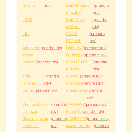
Hélène
rdv)
Saint-Médard-
(prendre
en-Jalles
rdv)
LOOS
Saint Pierre
(prendre
d'Oléron
rdv)
Lille
SAINT-
(prendre
ETIENNE
rdv)
Anneyron
(prendre rdv)
LIBOURNE
(prendre rdv)
Taissy
Le Tampon
(prendre rdv)
Rennes
(prendre rdv)
DEVILLE LES
(prendre
ROUEN
rdv)
Trois-
(prendre
DIGNAC
(prendre rdv)
Rivières
rdv)
Creysse
(prendre rdv)
Launac
(prendre rdv)
Armentières
(prendre
rdv)
Villefranche-de-
(prendre
CAVIGNAC
(prendre rdv)
Lauragais
rdv)
Petite-Île
(prendre rdv)
Champagne au
(prendre
MONPAZIER
(prendre rdv)
mont d'or
rdv)
sauveterre de
(prendre