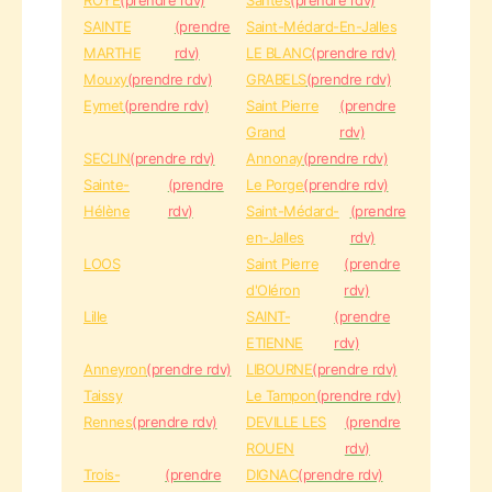
ROYE
(prendre rdv)
Santes
(prendre rdv)
SAINTE
(prendre
Saint-Médard-En-Jalles
MARTHE
rdv)
LE BLANC
(prendre rdv)
Mouxy
(prendre rdv)
GRABELS
(prendre rdv)
Eymet
(prendre rdv)
Saint Pierre
(prendre
Grand
rdv)
SECLIN
(prendre rdv)
Annonay
(prendre rdv)
Sainte-
(prendre
Le Porge
(prendre rdv)
Hélène
rdv)
Saint-Médard-
(prendre
en-Jalles
rdv)
LOOS
Saint Pierre
(prendre
d'Oléron
rdv)
Lille
SAINT-
(prendre
ETIENNE
rdv)
Anneyron
(prendre rdv)
LIBOURNE
(prendre rdv)
Taissy
Le Tampon
(prendre rdv)
Rennes
(prendre rdv)
DEVILLE LES
(prendre
ROUEN
rdv)
Trois-
(prendre
DIGNAC
(prendre rdv)