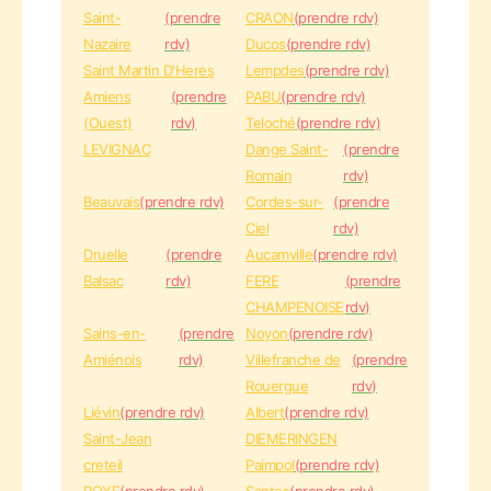
Saint-
(prendre
CRAON
(prendre rdv)
Nazaire
rdv)
Ducos
(prendre rdv)
Saint Martin D'Heres
Lempdes
(prendre rdv)
Amiens
(prendre
PABU
(prendre rdv)
(Ouest)
rdv)
Teloché
(prendre rdv)
LEVIGNAC
Dange Saint-
(prendre
Romain
rdv)
Beauvais
(prendre rdv)
Cordes-sur-
(prendre
Ciel
rdv)
Druelle
(prendre
Aucamville
(prendre rdv)
Balsac
rdv)
FERE
(prendre
CHAMPENOISE
rdv)
Sains-en-
(prendre
Noyon
(prendre rdv)
Amiénois
rdv)
Villefranche de
(prendre
Rouergue
rdv)
Liévin
(prendre rdv)
Albert
(prendre rdv)
Saint-Jean
DIEMERINGEN
creteil
Paimpol
(prendre rdv)