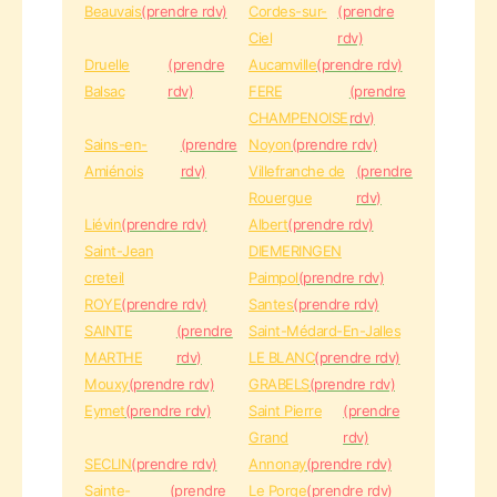
Beauvais
(prendre rdv)
Cordes-sur-
(prendre
Ciel
rdv)
Druelle
(prendre
Aucamville
(prendre rdv)
Balsac
rdv)
FERE
(prendre
CHAMPENOISE
rdv)
Sains-en-
(prendre
Noyon
(prendre rdv)
Amiénois
rdv)
Villefranche de
(prendre
Rouergue
rdv)
Liévin
(prendre rdv)
Albert
(prendre rdv)
Saint-Jean
DIEMERINGEN
creteil
Paimpol
(prendre rdv)
ROYE
(prendre rdv)
Santes
(prendre rdv)
SAINTE
(prendre
Saint-Médard-En-Jalles
MARTHE
rdv)
LE BLANC
(prendre rdv)
Mouxy
(prendre rdv)
GRABELS
(prendre rdv)
Eymet
(prendre rdv)
Saint Pierre
(prendre
Grand
rdv)
SECLIN
(prendre rdv)
Annonay
(prendre rdv)
Sainte-
(prendre
Le Porge
(prendre rdv)