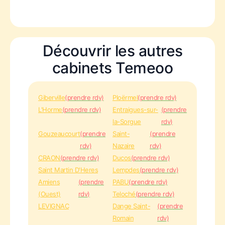
Découvrir les autres
cabinets Temeoo
Giberville
(prendre rdv)
Ploërmel
(prendre rdv)
L'Horme
(prendre rdv)
Entraigues-sur-
(prendre
la-Sorgue
rdv)
Gouzeaucourt
(prendre
Saint-
(prendre
rdv)
Nazaire
rdv)
CRAON
(prendre rdv)
Ducos
(prendre rdv)
Saint Martin D'Heres
Lempdes
(prendre rdv)
Amiens
(prendre
PABU
(prendre rdv)
(Ouest)
rdv)
Teloché
(prendre rdv)
LEVIGNAC
Dange Saint-
(prendre
Romain
rdv)