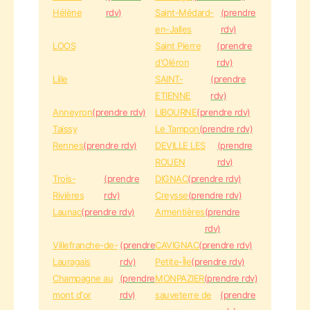
Hélène
rdv)
Saint-Médard-
(prendre
en-Jalles
rdv)
LOOS
Saint Pierre
(prendre
d'Oléron
rdv)
Lille
SAINT-
(prendre
ETIENNE
rdv)
Anneyron
(prendre rdv)
LIBOURNE
(prendre rdv)
Taissy
Le Tampon
(prendre rdv)
Rennes
(prendre rdv)
DEVILLE LES
(prendre
ROUEN
rdv)
Trois-
(prendre
DIGNAC
(prendre rdv)
Rivières
rdv)
Creysse
(prendre rdv)
Launac
(prendre rdv)
Armentières
(prendre
rdv)
Villefranche-de-
(prendre
CAVIGNAC
(prendre rdv)
Lauragais
rdv)
Petite-Île
(prendre rdv)
Champagne au
(prendre
MONPAZIER
(prendre rdv)
mont d'or
rdv)
sauveterre de
(prendre