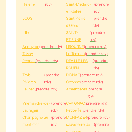
Hélène
rdv)
Saint-Médard-
(prendre
en-Jalles
rdv)
LOOS
Saint Pierre
(prendre
d'Oléron
rdv)
Lille
SAINT-
(prendre
ETIENNE
rdv)
Anneyron
(prendre rdv)
LIBOURNE
(prendre rdv)
Taissy
Le Tampon
(prendre rdv)
Rennes
(prendre rdv)
DEVILLE LES
(prendre
ROUEN
rdv)
Trois-
(prendre
DIGNAC
(prendre rdv)
Rivières
rdv)
Creysse
(prendre rdv)
Launac
(prendre rdv)
Armentières
(prendre
rdv)
Villefranche-de-
(prendre
CAVIGNAC
(prendre rdv)
Lauragais
rdv)
Petite-Île
(prendre rdv)
Champagne au
(prendre
MONPAZIER
(prendre rdv)
mont d'or
rdv)
sauveterre de
(prendre
guyenne
rdv)