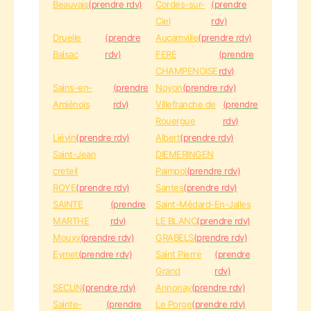
Beauvais
(prendre rdv)
Cordes-sur-
(prendre
Ciel
rdv)
Druelle
(prendre
Aucamville
(prendre rdv)
Balsac
rdv)
FERE
(prendre
CHAMPENOISE
rdv)
Sains-en-
(prendre
Noyon
(prendre rdv)
Amiénois
rdv)
Villefranche de
(prendre
Rouergue
rdv)
Liévin
(prendre rdv)
Albert
(prendre rdv)
Saint-Jean
DIEMERINGEN
creteil
Paimpol
(prendre rdv)
ROYE
(prendre rdv)
Santes
(prendre rdv)
SAINTE
(prendre
Saint-Médard-En-Jalles
MARTHE
rdv)
LE BLANC
(prendre rdv)
Mouxy
(prendre rdv)
GRABELS
(prendre rdv)
Eymet
(prendre rdv)
Saint Pierre
(prendre
Grand
rdv)
SECLIN
(prendre rdv)
Annonay
(prendre rdv)
Sainte-
(prendre
Le Porge
(prendre rdv)