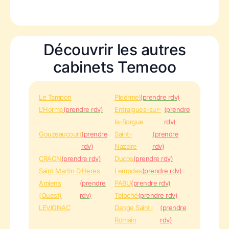
Découvrir les autres
cabinets Temeoo
Le Tampon
Ploërmel
(prendre rdv)
L'Horme
(prendre rdv)
Entraigues-sur-
(prendre
la-Sorgue
rdv)
Gouzeaucourt
(prendre
Saint-
(prendre
rdv)
Nazaire
rdv)
CRAON
(prendre rdv)
Ducos
(prendre rdv)
Saint Martin D'Heres
Lempdes
(prendre rdv)
Amiens
(prendre
PABU
(prendre rdv)
(Ouest)
rdv)
Teloché
(prendre rdv)
LEVIGNAC
Dange Saint-
(prendre
Romain
rdv)