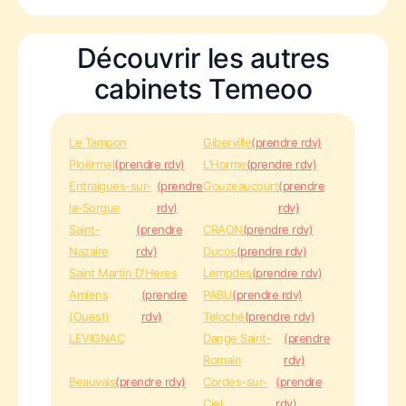
Découvrir les autres
cabinets Temeoo
Le Tampon
Giberville
(prendre rdv)
Ploërmel
(prendre rdv)
L'Horme
(prendre rdv)
Entraigues-sur-
(prendre
Gouzeaucourt
(prendre
la-Sorgue
rdv)
rdv)
Saint-
(prendre
CRAON
(prendre rdv)
Nazaire
rdv)
Ducos
(prendre rdv)
Saint Martin D'Heres
Lempdes
(prendre rdv)
Amiens
(prendre
PABU
(prendre rdv)
(Ouest)
rdv)
Teloché
(prendre rdv)
LEVIGNAC
Dange Saint-
(prendre
Romain
rdv)
Beauvais
(prendre rdv)
Cordes-sur-
(prendre
Ciel
rdv)