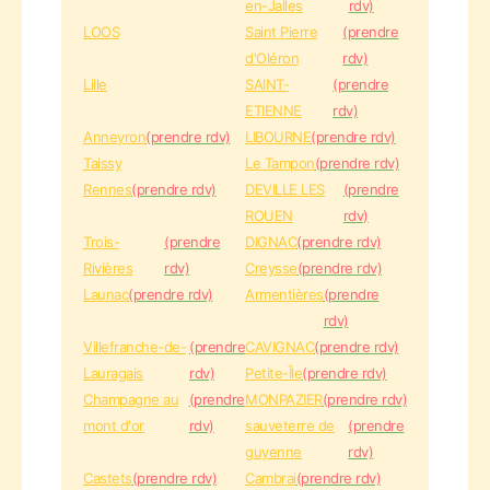
en-Jalles
rdv)
LOOS
Saint Pierre
(prendre
d'Oléron
rdv)
Lille
SAINT-
(prendre
ETIENNE
rdv)
Anneyron
(prendre rdv)
LIBOURNE
(prendre rdv)
Taissy
Le Tampon
(prendre rdv)
Rennes
(prendre rdv)
DEVILLE LES
(prendre
ROUEN
rdv)
Trois-
(prendre
DIGNAC
(prendre rdv)
Rivières
rdv)
Creysse
(prendre rdv)
Launac
(prendre rdv)
Armentières
(prendre
rdv)
Villefranche-de-
(prendre
CAVIGNAC
(prendre rdv)
Lauragais
rdv)
Petite-Île
(prendre rdv)
Champagne au
(prendre
MONPAZIER
(prendre rdv)
mont d'or
rdv)
sauveterre de
(prendre
guyenne
rdv)
Castets
(prendre rdv)
Cambrai
(prendre rdv)