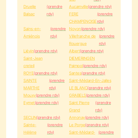
Druelle
(prendre
Aucamville
(prendre rdv)
Balsac
rdv)
FERE
(prendre
CHAMPENOISE
rdv)
Sains-en-
(prendre
Noyon
(prendre rdv)
Amiénois
rdv)
Villefranche de
(prendre
Rouergue
rdv)
Liévin
(prendre rdv)
Albert
(prendre rdv)
Saint-Jean
DIEMERINGEN
creteil
Paimpol
(prendre rdv)
ROYE
(prendre rdv)
Santes
(prendre rdv)
SAINTE
(prendre
Saint-Médard-En-Jalles
MARTHE
rdv)
LE BLANC
(prendre rdv)
Mouxy
(prendre rdv)
GRABELS
(prendre rdv)
Eymet
(prendre rdv)
Saint Pierre
(prendre
Grand
rdv)
SECLIN
(prendre rdv)
Annonay
(prendre rdv)
Sainte-
(prendre
Le Porge
(prendre rdv)
Hélène
rdv)
Saint-Médard-
(prendre