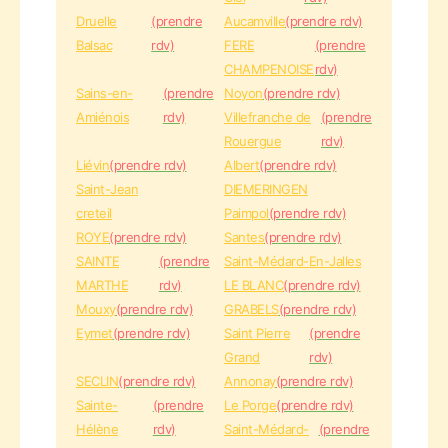
Druelle
(prendre
Aucamville
(prendre rdv)
Balsac
rdv)
FERE
(prendre
CHAMPENOISE
rdv)
Sains-en-
(prendre
Noyon
(prendre rdv)
Amiénois
rdv)
Villefranche de
(prendre
Rouergue
rdv)
Liévin
(prendre rdv)
Albert
(prendre rdv)
Saint-Jean
DIEMERINGEN
creteil
Paimpol
(prendre rdv)
ROYE
(prendre rdv)
Santes
(prendre rdv)
SAINTE
(prendre
Saint-Médard-En-Jalles
MARTHE
rdv)
LE BLANC
(prendre rdv)
Mouxy
(prendre rdv)
GRABELS
(prendre rdv)
Eymet
(prendre rdv)
Saint Pierre
(prendre
Grand
rdv)
SECLIN
(prendre rdv)
Annonay
(prendre rdv)
Sainte-
(prendre
Le Porge
(prendre rdv)
Hélène
rdv)
Saint-Médard-
(prendre