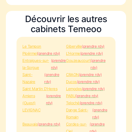
Découvrir les autres
cabinets Temeoo
Le Tampon
Giberville
(prendre rdv)
Ploërmel
(prendre rdv)
L'Horme
(prendre rdv)
Entraigues-sur-
(prendre
Gouzeaucourt
(prendre
la-Sorgue
rdv)
rdv)
Saint-
(prendre
CRAON
(prendre rdv)
Nazaire
rdv)
Ducos
(prendre rdv)
Saint Martin D'Heres
Lempdes
(prendre rdv)
Amiens
(prendre
PABU
(prendre rdv)
(Ouest)
rdv)
Teloché
(prendre rdv)
LEVIGNAC
Dange Saint-
(prendre
Romain
rdv)
Beauvais
(prendre rdv)
Cordes-sur-
(prendre
Ciel
rdv)