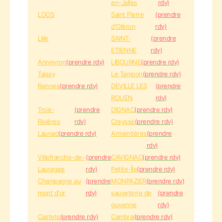
en-Jalles
rdv)
LOOS
Saint Pierre
(prendre
d'Oléron
rdv)
Lille
SAINT-
(prendre
ETIENNE
rdv)
Anneyron
(prendre rdv)
LIBOURNE
(prendre rdv)
Taissy
Le Tampon
(prendre rdv)
Rennes
(prendre rdv)
DEVILLE LES
(prendre
ROUEN
rdv)
Trois-
(prendre
DIGNAC
(prendre rdv)
Rivières
rdv)
Creysse
(prendre rdv)
Launac
(prendre rdv)
Armentières
(prendre
rdv)
Villefranche-de-
(prendre
CAVIGNAC
(prendre rdv)
Lauragais
rdv)
Petite-Île
(prendre rdv)
Champagne au
(prendre
MONPAZIER
(prendre rdv)
mont d'or
rdv)
sauveterre de
(prendre
guyenne
rdv)
Castets
(prendre rdv)
Cambrai
(prendre rdv)