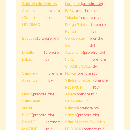
Saint Martin D'Heres
Lempdes
(prendre rdv)
Amiens
(prendre
PABU
(prendre rdv)
(Ouest)
rdv)
Teloché
(prendre rdv)
LEVIGNAC
Dange Saint-
(prendre
Romain
rdv)
Beauvais
(prendre rdv)
Cordes-sur-
(prendre
Ciel
rdv)
Druelle
(prendre
Aucamville
(prendre rdv)
Balsac
rdv)
FERE
(prendre
CHAMPENOISE
rdv)
Sains-en-
(prendre
Noyon
(prendre rdv)
Amiénois
rdv)
Villefranche de
(prendre
Rouergue
rdv)
Liévin
(prendre rdv)
Albert
(prendre rdv)
Saint-Jean
DIEMERINGEN
creteil
Paimpol
(prendre rdv)
ROYE
(prendre rdv)
Santes
(prendre rdv)
SAINTE
(prendre
Saint-Médard-En-Jalles
MARTHE
rdv)
LE BLANC
(prendre rdv)