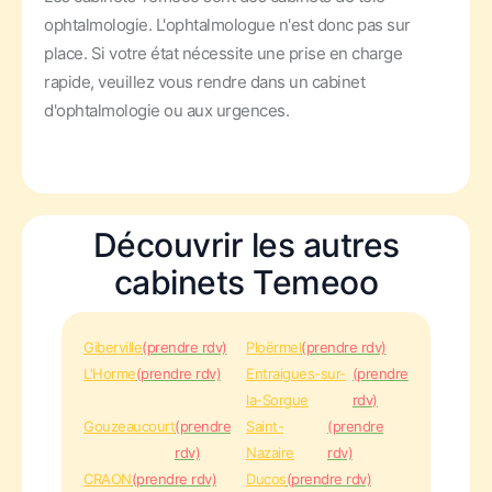
ophtalmologie. L'ophtalmologue n'est donc pas sur
place. Si votre état nécessite une prise en charge
rapide, veuillez vous rendre dans un cabinet
d'ophtalmologie ou aux urgences.
Découvrir les autres
cabinets Temeoo
Giberville
(prendre rdv)
Ploërmel
(prendre rdv)
L'Horme
(prendre rdv)
Entraigues-sur-
(prendre
la-Sorgue
rdv)
Gouzeaucourt
(prendre
Saint-
(prendre
rdv)
Nazaire
rdv)
CRAON
(prendre rdv)
Ducos
(prendre rdv)