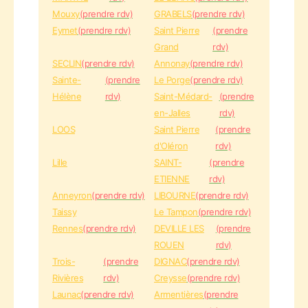
Mouxy
(prendre rdv)
GRABELS
(prendre rdv)
Eymet
(prendre rdv)
Saint Pierre
(prendre
Grand
rdv)
SECLIN
(prendre rdv)
Annonay
(prendre rdv)
Sainte-
(prendre
Le Porge
(prendre rdv)
Hélène
rdv)
Saint-Médard-
(prendre
en-Jalles
rdv)
LOOS
Saint Pierre
(prendre
d'Oléron
rdv)
Lille
SAINT-
(prendre
ETIENNE
rdv)
Anneyron
(prendre rdv)
LIBOURNE
(prendre rdv)
Taissy
Le Tampon
(prendre rdv)
Rennes
(prendre rdv)
DEVILLE LES
(prendre
ROUEN
rdv)
Trois-
(prendre
DIGNAC
(prendre rdv)
Rivières
rdv)
Creysse
(prendre rdv)
Launac
(prendre rdv)
Armentières
(prendre