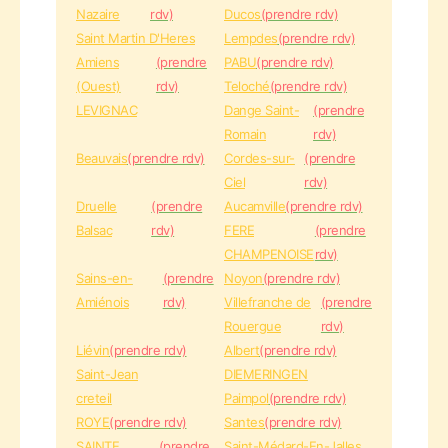
Nazaire
rdv)
Ducos
(prendre rdv)
Saint Martin D'Heres
Lempdes
(prendre rdv)
Amiens
(prendre
PABU
(prendre rdv)
(Ouest)
rdv)
Teloché
(prendre rdv)
LEVIGNAC
Dange Saint-
(prendre
Romain
rdv)
Beauvais
(prendre rdv)
Cordes-sur-
(prendre
Ciel
rdv)
Druelle
(prendre
Aucamville
(prendre rdv)
Balsac
rdv)
FERE
(prendre
CHAMPENOISE
rdv)
Sains-en-
(prendre
Noyon
(prendre rdv)
Amiénois
rdv)
Villefranche de
(prendre
Rouergue
rdv)
Liévin
(prendre rdv)
Albert
(prendre rdv)
Saint-Jean
DIEMERINGEN
creteil
Paimpol
(prendre rdv)
ROYE
(prendre rdv)
Santes
(prendre rdv)
SAINTE
(prendre
Saint-Médard-En-Jalles