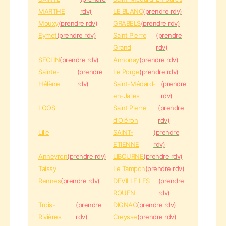
MARTHE
rdv)
LE BLANC
(prendre rdv)
Mouxy
(prendre rdv)
GRABELS
(prendre rdv)
Eymet
(prendre rdv)
Saint Pierre
(prendre
Grand
rdv)
SECLIN
(prendre rdv)
Annonay
(prendre rdv)
Sainte-
(prendre
Le Porge
(prendre rdv)
Hélène
rdv)
Saint-Médard-
(prendre
en-Jalles
rdv)
LOOS
Saint Pierre
(prendre
d'Oléron
rdv)
Lille
SAINT-
(prendre
ETIENNE
rdv)
Anneyron
(prendre rdv)
LIBOURNE
(prendre rdv)
Taissy
Le Tampon
(prendre rdv)
Rennes
(prendre rdv)
DEVILLE LES
(prendre
ROUEN
rdv)
Trois-
(prendre
DIGNAC
(prendre rdv)
Rivières
rdv)
Creysse
(prendre rdv)