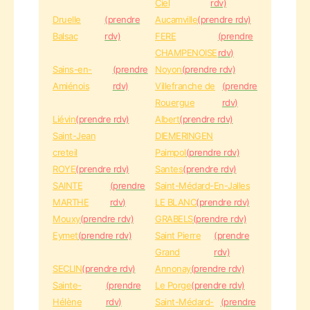
Ciel
rdv)
Druelle
(prendre
Aucamville
(prendre rdv)
Balsac
rdv)
FERE
(prendre
CHAMPENOISE
rdv)
Sains-en-
(prendre
Noyon
(prendre rdv)
Amiénois
rdv)
Villefranche de
(prendre
Rouergue
rdv)
Liévin
(prendre rdv)
Albert
(prendre rdv)
Saint-Jean
DIEMERINGEN
creteil
Paimpol
(prendre rdv)
ROYE
(prendre rdv)
Santes
(prendre rdv)
SAINTE
(prendre
Saint-Médard-En-Jalles
MARTHE
rdv)
LE BLANC
(prendre rdv)
Mouxy
(prendre rdv)
GRABELS
(prendre rdv)
Eymet
(prendre rdv)
Saint Pierre
(prendre
Grand
rdv)
SECLIN
(prendre rdv)
Annonay
(prendre rdv)
Sainte-
(prendre
Le Porge
(prendre rdv)
Hélène
rdv)
Saint-Médard-
(prendre