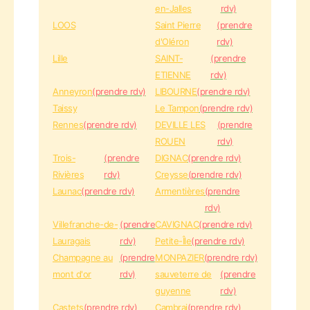
en-Jalles
rdv)
LOOS
Saint Pierre
(prendre
d'Oléron
rdv)
Lille
SAINT-
(prendre
ETIENNE
rdv)
Anneyron
(prendre rdv)
LIBOURNE
(prendre rdv)
Taissy
Le Tampon
(prendre rdv)
Rennes
(prendre rdv)
DEVILLE LES
(prendre
ROUEN
rdv)
Trois-
(prendre
DIGNAC
(prendre rdv)
Rivières
rdv)
Creysse
(prendre rdv)
Launac
(prendre rdv)
Armentières
(prendre
rdv)
Villefranche-de-
(prendre
CAVIGNAC
(prendre rdv)
Lauragais
rdv)
Petite-Île
(prendre rdv)
Champagne au
(prendre
MONPAZIER
(prendre rdv)
mont d'or
rdv)
sauveterre de
(prendre
guyenne
rdv)
Castets
(prendre rdv)
Cambrai
(prendre rdv)