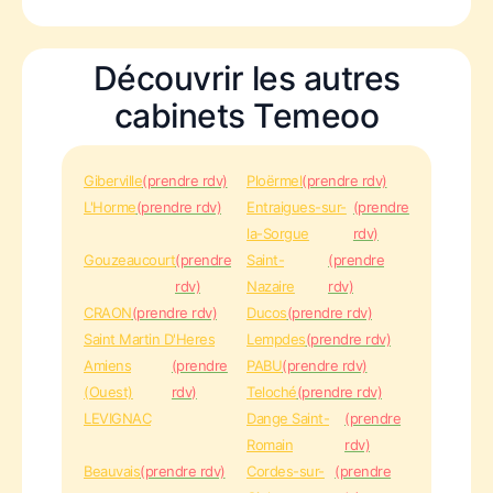
Découvrir les autres
cabinets Temeoo
Giberville
(prendre rdv)
Ploërmel
(prendre rdv)
L'Horme
(prendre rdv)
Entraigues-sur-
(prendre
la-Sorgue
rdv)
Gouzeaucourt
(prendre
Saint-
(prendre
rdv)
Nazaire
rdv)
CRAON
(prendre rdv)
Ducos
(prendre rdv)
Saint Martin D'Heres
Lempdes
(prendre rdv)
Amiens
(prendre
PABU
(prendre rdv)
(Ouest)
rdv)
Teloché
(prendre rdv)
LEVIGNAC
Dange Saint-
(prendre
Romain
rdv)
Beauvais
(prendre rdv)
Cordes-sur-
(prendre