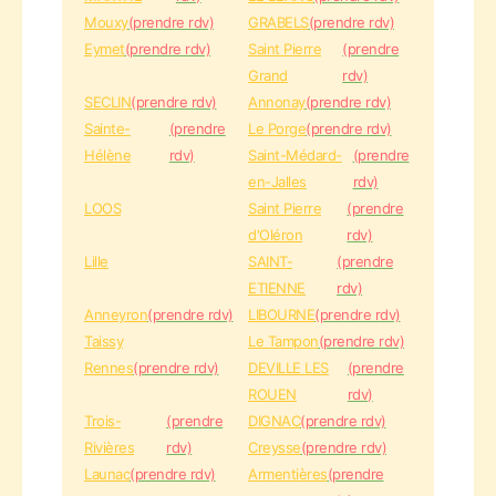
Mouxy
(prendre rdv)
GRABELS
(prendre rdv)
Eymet
(prendre rdv)
Saint Pierre
(prendre
Grand
rdv)
SECLIN
(prendre rdv)
Annonay
(prendre rdv)
Sainte-
(prendre
Le Porge
(prendre rdv)
Hélène
rdv)
Saint-Médard-
(prendre
en-Jalles
rdv)
LOOS
Saint Pierre
(prendre
d'Oléron
rdv)
Lille
SAINT-
(prendre
ETIENNE
rdv)
Anneyron
(prendre rdv)
LIBOURNE
(prendre rdv)
Taissy
Le Tampon
(prendre rdv)
Rennes
(prendre rdv)
DEVILLE LES
(prendre
ROUEN
rdv)
Trois-
(prendre
DIGNAC
(prendre rdv)
Rivières
rdv)
Creysse
(prendre rdv)
Launac
(prendre rdv)
Armentières
(prendre