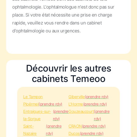
ophtalmologie. L'ophtalmologue n'est donc pas sur
place. Si votre état nécessite une prise en charge
rapide, veuillez vous rendre dans un cabinet
d'ophtalmologie ou aux urgences.
Découvrir les autres
cabinets Temeoo
Le Tampon
Giberville
(prendre rdv)
Ploërmel
(prendre rdv)
L'Horme
(prendre rdv)
Entraigues-sur-
(prendre
Gouzeaucourt
(prendre
la-Sorgue
rdv)
rdv)
Saint-
(prendre
CRAON
(prendre rdv)
Nazaire
rdv)
Ducos
(prendre rdv)