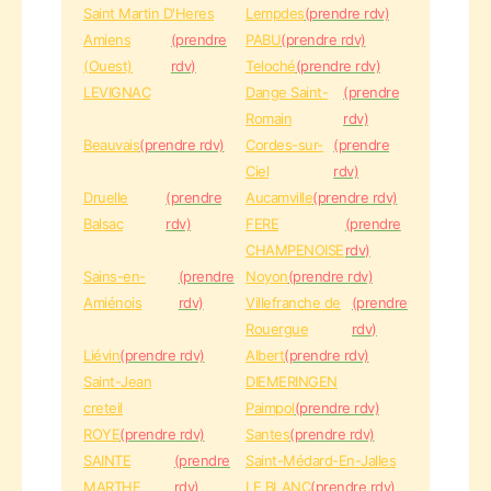
Saint Martin D'Heres
Lempdes
(prendre rdv)
Amiens
(prendre
PABU
(prendre rdv)
(Ouest)
rdv)
Teloché
(prendre rdv)
LEVIGNAC
Dange Saint-
(prendre
Romain
rdv)
Beauvais
(prendre rdv)
Cordes-sur-
(prendre
Ciel
rdv)
Druelle
(prendre
Aucamville
(prendre rdv)
Balsac
rdv)
FERE
(prendre
CHAMPENOISE
rdv)
Sains-en-
(prendre
Noyon
(prendre rdv)
Amiénois
rdv)
Villefranche de
(prendre
Rouergue
rdv)
Liévin
(prendre rdv)
Albert
(prendre rdv)
Saint-Jean
DIEMERINGEN
creteil
Paimpol
(prendre rdv)
ROYE
(prendre rdv)
Santes
(prendre rdv)
SAINTE
(prendre
Saint-Médard-En-Jalles
MARTHE
rdv)
LE BLANC
(prendre rdv)